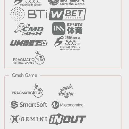
Crash Game