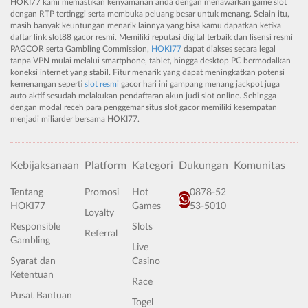
HOKI77 kami memastikan kenyamanan anda dengan menawarkan game slot
dengan RTP tertinggi serta membuka peluang besar untuk menang. Selain itu,
masih banyak keuntungan menarik lainnya yang bisa kamu dapatkan ketika
daftar link slot88 gacor resmi. Memiliki reputasi digital terbaik dan lisensi resmi
PAGCOR serta Gambling Commission,
HOKI77
dapat diakses secara legal
tanpa VPN mulai melalui smartphone, tablet, hingga desktop PC bermodalkan
koneksi internet yang stabil. Fitur menarik yang dapat meningkatkan potensi
kemenangan seperti
slot resmi
gacor hari ini gampang menang jackpot juga
auto aktif sesudah melakukan pendaftaran akun judi slot online. Sehingga
dengan modal receh para penggemar situs slot gacor memiliki kesempatan
menjadi miliarder bersama HOKI77.
Kebijaksanaan
Platform
Kategori
Dukungan
Komunitas
Tentang
Promosi
Hot
0878-52
HOKI77
Games
53-5010
Loyalty
Responsible
Slots
Referral
Gambling
Live
Syarat dan
Casino
Ketentuan
Race
Pusat Bantuan
Togel