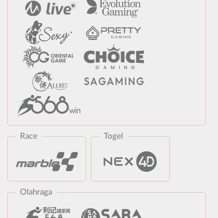
Race
Togel
Olahraga