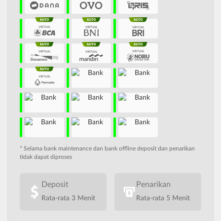
* Selama bank maintenance dan bank offline deposit dan penarikan
tidak dapat diproses
Deposit
Penarikan
Rata-rata 3 Menit
Rata-rata 5 Menit