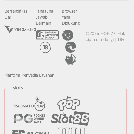
Bersertifikasi
Tanggung
Browser
Dari
Jawab
Yang
Bermain
Didukung
©2026 HOKI77. Hak
cipta dilindungi | 18+
Platform Penyedia Layanan
Slots