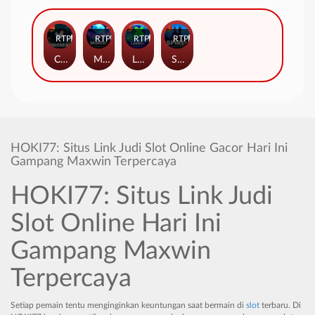
RTP
81%
RTP
91%
RTP
91%
RTP
88%
Chicken+
Mines+
Limbo+
Spire+
HOKI77: Situs Link Judi Slot Online Gacor Hari Ini
Gampang Maxwin Terpercaya
HOKI77: Situs Link Judi
Slot Online Hari Ini
Gampang Maxwin
Terpercaya
Setiap pemain tentu menginginkan keuntungan saat bermain di
slot
terbaru. Di