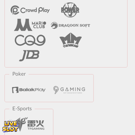
Poker
E-Sports