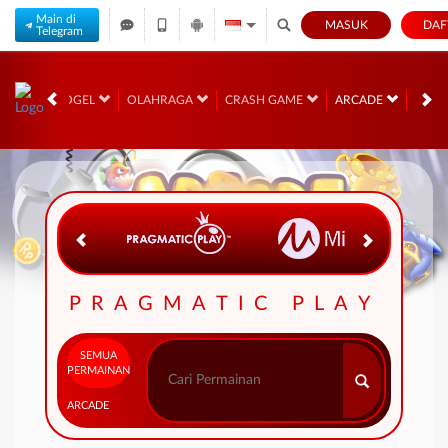
Main di
MASUK
DAF
Telegram
RACE
TOGEL
OLAHRAGA
CRASH GAME
ARCADE
POK
PRAGMATIC PLAY
SEMUA
PERMAINAN
ARCADE