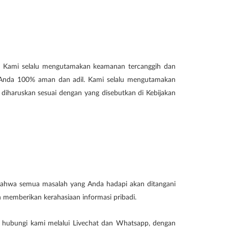
. Kami selalu mengutamakan keamanan tercanggih dan
 Anda 100% aman dan adil. Kami selalu mengutamakan
diharuskan sesuai dengan yang disebutkan di Kebijakan
 bahwa semua masalah yang Anda hadapi akan ditangani
 memberikan kerahasiaan informasi pribadi.
n hubungi kami melalui Livechat dan Whatsapp, dengan