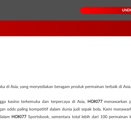
UND
ka di Asia, yang menyediakan beragam produk permainan terbaik di Asia
gga kasino terkemuka dan terpercaya di Asia,
HOKI77
menawarkan pen
gan odds paling kompetitif dalam dunia judi sepak bola. Kami menawa
 dalam
HOKI77
Sportsbook, sementara total lebih dari 100 permainan ka