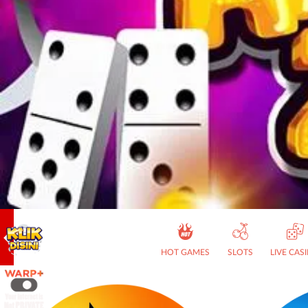
HOT GAMES
SLOTS
LIVE CAS