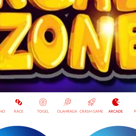
INO
RACE
TOGEL
OLAHRAGA
CRASH GAME
ARCADE