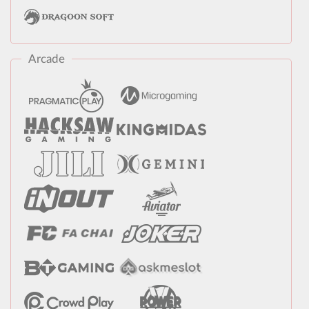
Arcade