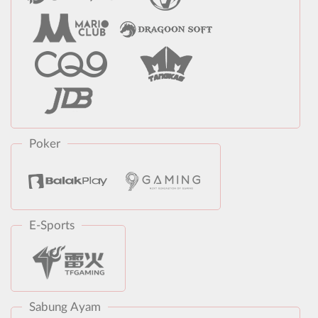
Poker
E-Sports
Sabung Ayam