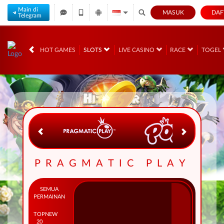
Main di
MASUK
DAF
Telegram
IDR
12,693,564,
HOT GAMES
SLOTS
LIVE CASINO
RACE
TOGEL
PRAGMATIC PLAY
SEMUA
PERMAINAN
TOP
NEW
20