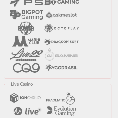
Live Casino