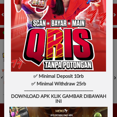
HOT GAMES
SLOTS
LIVE CASINO
RACE
TOGEL
OL
Game Populer
GATES OF OLYMPUS POP
TREASURES OF AZTEC
NEZHA 2
✅ Minimal Deposit 10rb
✅ Minimal Withdraw 25rb
_________________________________
DOWNLOAD APK KLIK GAMBAR DIBAWAH
INI
FORTUNE GEMS 500
MAHJONG WAYS
POKER WIN
Beranda
Promosi
Masuk
Hub. Kami
Akun Saya